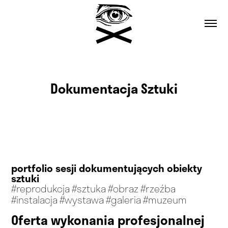
Dokumentacja Sztuki
Dokumentacja Sztuki
portfolio sesji dokumentujących obiekty 
sztuki
#reprodukcja #sztuka #obraz #rzeźba
#instalacja #wystawa #galeria #muzeum
Oferta wykonania profesjonalnej 