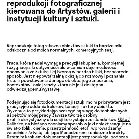
reprodukcji fotograficznej 
kierowana do Artystów, galerii i 
instytucji kultury i sztuki.
Reprodukcja fotograficzna obiektów sztuki to bardzo miła
odskocznia od moich normalnych, komercyjnych sesji.
Praca, która nadal wymaga precyzji i skupienia, kompletnej
rezygnacji z kreatywności ale w zamian daje możliwość
obcowania ze Sztuką i jej Twórcą w bardzo bliski, bezpośredni
sposób. Jest niepowtarzalną okazją do rozmowy i poznania
historii powstawania danego obiektu, jego znaczenia,
kontekstów i całej reszty, która nie jest dostępna
odwiedzającemu wystawę.
Podejmując się fotodokumentacji sztuki moim priorytetem jest
precyzyjne oddanie kolorów, tonacji i faktury obiektu.
Wykonuję to przykładając szczególną wagę do technicznych
aspektów mojej pracy. Zawsze tworzę osobny
profil kolorystyczny dla sesji korzystając ze standartów
XRite /
Calibrite
, na bieżąco oceniamy sposób w jaki obiekt reaguje na
światło (bliki, cienie, przestrzenność, etc) i wprowadzamy
wspólnie z Artystą lub jego Menedżerem konieczne korekty.
Ostatnim krokiem dokumentacji jest postprodukcja, podczas