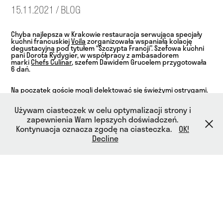
15.11.2021 / BLOG
Chyba najlepsza w Krakowie restauracja serwująca specjały
kuchni francuskiej
Voila
zorganizowała wspaniałą kolację
degustacyjną pod tytułem “Szczypta Francji”. Szefowa kuchni
pani Dorota Rydygier, w współpracy z ambasadorem
marki
Chefs
Culinar
, szefem Dawidem Grucelem przygotowała
6 dań.
Na początek goście mogli delektować się świeżymi ostrygami.
Jako dania główne podano delikatnego homara w maśle Cafe
de Paris z puree ziemniaczanym z zielonym pieprzem i bobem
Używam ciasteczek w celu optymalizacji strony i
z sezamem oraz comber jagnięcy w ziołach z marchewką
glazurowaną w soku z pomarańczy, gratin Dauphinois w sosie z
zapewnienia Wam lepszych doświadczeń.
czarnej porzeczki z czekoladą. Kolejna pozycja w menu na ten
Kontynuacja oznacza zgodę na ciasteczka.
OK!
wieczór to sieja - filet serwowany z porami w śmietance i
Decline
risotto z prażonego słonecznika ze szparagami. Nie zabrakło
oczywiście francuskich serów i sztandarowych deserów -
makaroników, canneles bordelais, creme brulee i mousse au
chocolat.
Za dobór win i szampana odpowiadał sommelier
Jakub
Małecki
.